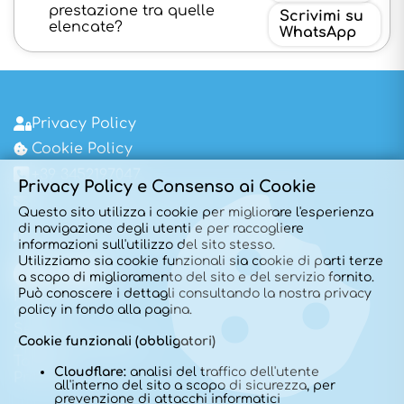
prestazione tra quelle
Scrivimi su
elencate?
WhatsApp
Privacy Policy
Cookie Policy
+39 3452197047
Privacy Policy e Consenso ai Cookie
ginecologo@dottoralessiorusso.it
Questo sito utilizza i cookie per migliorare l'esperienza
Via Paolo Bembo 26
di navigazione degli utenti e per raccogliere
Dossobuono – Villafranca di Verona
informazioni sull'utilizzo del sito stesso.
Utilizziamo sia cookie funzionali sia cookie di parti terze
a scopo di miglioramento del sito e del servizio fornito.
Può conoscere i dettagli consultando la nostra privacy
Home
policy in fondo alla pagina.
Chi sono
Sede
Cookie funzionali (obbligatori)
Approfondimenti
Tariffe
Cloudflare:
analisi del traffico dell'utente
Prenota
all'interno del sito a scopo di sicurezza, per
prevenzione di attacchi informatici