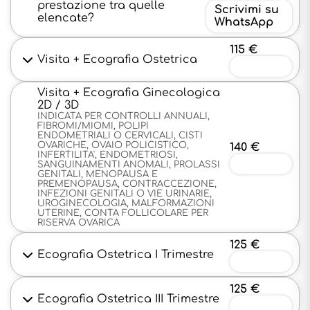
prestazione tra quelle
Scrivimi su
elencate?
WhatsApp
115 €
Visita + Ecografia Ostetrica
Prenota
Visita + Ecografia Ginecologica
2D / 3D
INDICATA PER CONTROLLI ANNUALI,
FIBROMI/MIOMI, POLIPI
ENDOMETRIALI O CERVICALI, CISTI
OVARICHE, OVAIO POLICISTICO,
140 €
INFERTILITA', ENDOMETRIOSI,
Prenota
SANGUINAMENTI ANOMALI, PROLASSI
GENITALI, MENOPAUSA E
PREMENOPAUSA, CONTRACCEZIONE,
INFEZIONI GENITALI O VIE URINARIE,
UROGINECOLOGIA, MALFORMAZIONI
UTERINE, CONTA FOLLICOLARE PER
RISERVA OVARICA
125 €
Ecografia Ostetrica I Trimestre
Prenota
125 €
Ecografia Ostetrica III Trimestre
Prenota