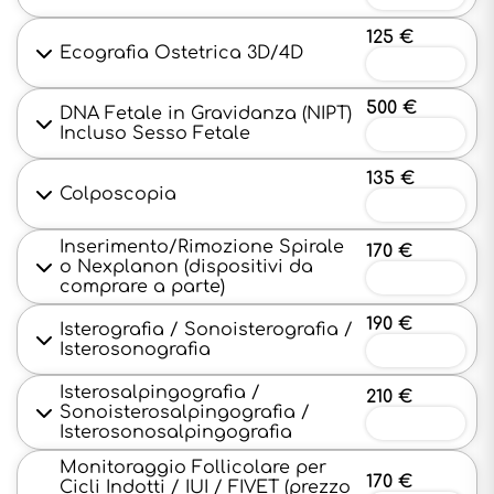
125 €
Ecografia Ostetrica 3D/4D
Prenota
500 €
DNA Fetale in Gravidanza (NIPT)
Incluso Sesso Fetale
Prenota
135 €
Colposcopia
Prenota
Inserimento/Rimozione Spirale
170 €
o Nexplanon (dispositivi da
Prenota
comprare a parte)
190 €
Isterografia / Sonoisterografia /
Isterosonografia
Prenota
Isterosalpingografia /
210 €
Sonoisterosalpingografia /
Prenota
Isterosonosalpingografia
Monitoraggio Follicolare per
170 €
Cicli Indotti / IUI / FIVET (prezzo