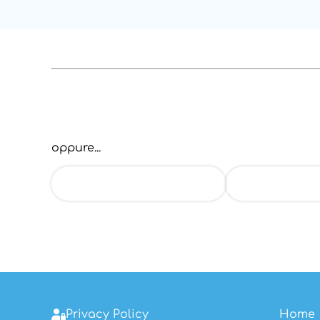
oppure...
Scrivimi su Whatsapp
Chiamami a
Privacy Policy
Home