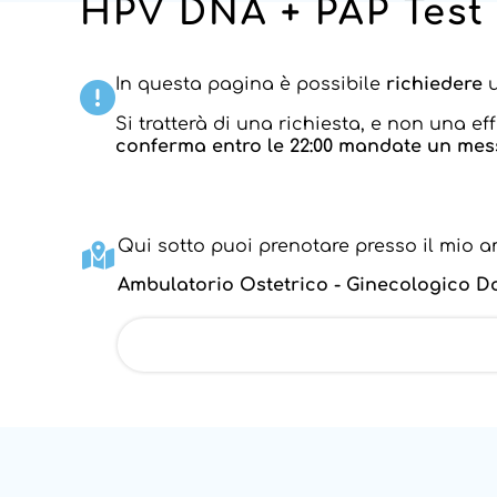
HPV DNA + PAP Test
In questa pagina è possibile
richiedere
u
Si tratterà di una richiesta, e non una ef
conferma entro le 22:00 mandate un mes
Qui sotto puoi prenotare presso il mio a
Ambulatorio Ostetrico - Ginecologico Do
Vedi su Google Maps
Via Paolo Bembo, 26, Dossobuono - Villa