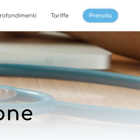
rofondimenti
Tariffe
Prenota
one