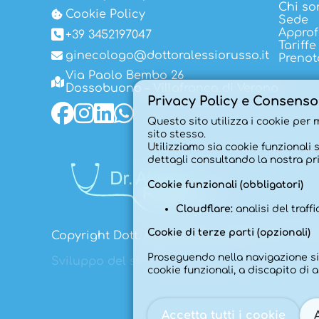
Chi so
Cookie Policy
Sede
Approf
+39 3452197047
Tariffe
ginecologo@dottoralessiorusso.it
Prenot
Via Paolo Bembo 26
Dossobuono – Villafranca di Verona
Privacy Policy e Consenso
Questo sito utilizza i cookie per m
sito stesso.
Utilizziamo sia cookie funzionali 
dettagli consultando la nostra pri
Cookie funzionali (obbligatori)
Cloudflare:
analisi del traff
Cookie di terze parti (opzionali)
Copyright Dott. Alessio Russo 2025. Tutti i diri
Proseguendo nella navigazione si ac
Sviluppo del sito:
simonefranco.net
cookie funzionali, a discapito di
Accetta tutti i cookie