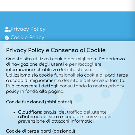
Privacy Policy
Cookie Policy
+39 3452197047
Privacy Policy e Consenso ai Cookie
ginecologo@dottoralessiorusso.it
Questo sito utilizza i cookie per migliorare l'esperienza
Via Paolo Bembo 26
di navigazione degli utenti e per raccogliere
Dossobuono – Villafranca di Verona
informazioni sull'utilizzo del sito stesso.
Utilizziamo sia cookie funzionali sia cookie di parti terze
a scopo di miglioramento del sito e del servizio fornito.
Può conoscere i dettagli consultando la nostra privacy
Home
policy in fondo alla pagina.
Chi sono
Sede
Cookie funzionali (obbligatori)
Approfondimenti
Tariffe
Cloudflare:
analisi del traffico dell'utente
Prenota
all'interno del sito a scopo di sicurezza, per
prevenzione di attacchi informatici
Cookie di terze parti (opzionali)